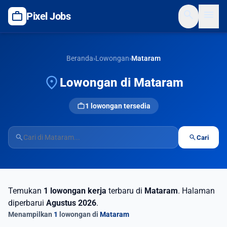
search
menu
work
Pixel Jobs
Beranda
›
Lowongan
›
Mataram
location_on
Lowongan di Mataram
work
1 lowongan tersedia
search
search
Cari
Temukan
1 lowongan kerja
terbaru di
Mataram
. Halaman
diperbarui
Agustus 2026
.
Menampilkan
1
lowongan di
Mataram