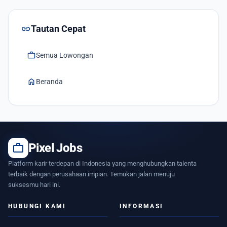
link
Tautan Cepat
work
Semua Lowongan
home
Beranda
work
Pixel Jobs
Platform karir terdepan di Indonesia yang menghubungkan talenta
terbaik dengan perusahaan impian. Temukan jalan menuju
suksesmu hari ini.
HUBUNGI KAMI
INFORMASI