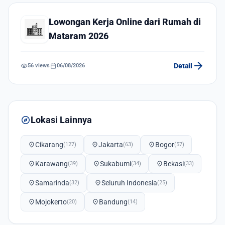
Lowongan Kerja Online dari Rumah di
Mataram 2026
arrow_forward
visibility
calendar_today
Detail
56 views
06/08/2026
explore
Lokasi Lainnya
location_on
Cikarang
location_on
Jakarta
location_on
Bogor
(127)
(63)
(57)
location_on
Karawang
location_on
Sukabumi
location_on
Bekasi
(39)
(34)
(33)
location_on
Samarinda
location_on
Seluruh Indonesia
(32)
(25)
location_on
Mojokerto
location_on
Bandung
(20)
(14)