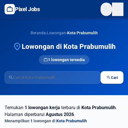
search
menu
work
Pixel Jobs
Beranda
›
Lowongan
›
Kota Prabumulih
location_on
Lowongan di Kota Prabumulih
work
1 lowongan tersedia
search
search
Cari
Temukan
1 lowongan kerja
terbaru di
Kota Prabumulih
.
Halaman diperbarui
Agustus 2026
.
Menampilkan
1
lowongan di
Kota Prabumulih