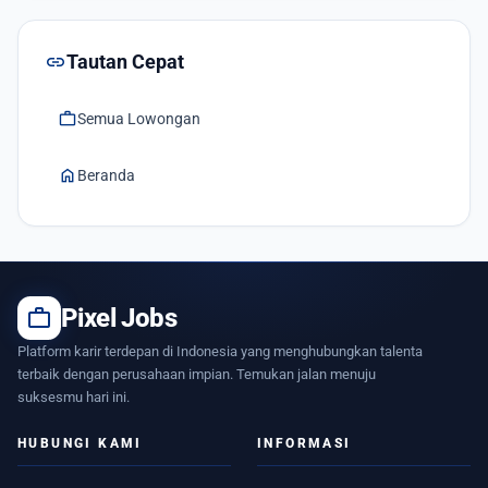
link
Tautan Cepat
work
Semua Lowongan
home
Beranda
work
Pixel Jobs
Platform karir terdepan di Indonesia yang menghubungkan talenta
terbaik dengan perusahaan impian. Temukan jalan menuju
suksesmu hari ini.
HUBUNGI KAMI
INFORMASI