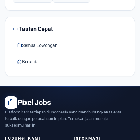
link
Tautan Cepat
work
Semua Lowongan
home
Beranda
work
Pixel Jobs
Platform karir terdepan di Indonesia yang menghubungkan talenta
terbaik dengan perusahaan impian. Temukan jalan menuju
suksesmu hari ini.
HUBUNGI KAMI
INFORMASI