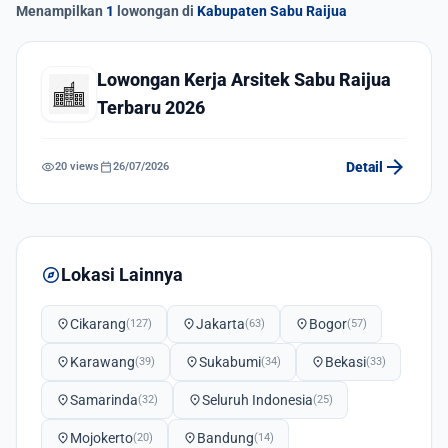
Menampilkan
1
lowongan di
Kabupaten Sabu Raijua
Lowongan Kerja Arsitek Sabu Raijua
Terbaru 2026
arrow_forward
visibility
calendar_today
Detail
20 views
26/07/2026
explore
Lokasi Lainnya
location_on
Cikarang
location_on
Jakarta
location_on
Bogor
(127)
(63)
(57)
location_on
Karawang
location_on
Sukabumi
location_on
Bekasi
(39)
(34)
(33)
location_on
Samarinda
location_on
Seluruh Indonesia
(32)
(25)
location_on
Mojokerto
location_on
Bandung
(20)
(14)