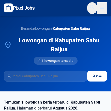
search
menu
work
Pixel Jobs
Beranda
›
Lowongan
›
Kabupaten Sabu Raijua
Lowongan di Kabupaten Sabu
location_on
Raijua
work
1 lowongan tersedia
search
search
Cari
Temukan
1 lowongan kerja
terbaru di
Kabupaten Sabu
Raijua
. Halaman diperbarui
Agustus 2026
.