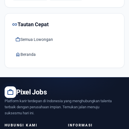
link
Tautan Cepat
work
Semua Lowongan
home
Beranda
work
Pixel Jobs
Platform karir terdepan di Indonesia yang menghubungkan talenta
terbaik dengan perusahaan impian. Temukan jalan menuju
suksesmu hari ini.
HUBUNGI KAMI
INFORMASI