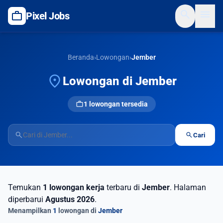
search
menu
work
Pixel Jobs
Beranda
›
Lowongan
›
Jember
location_on
Lowongan di Jember
work
1 lowongan tersedia
search
search
Cari
Temukan
1 lowongan kerja
terbaru di
Jember
. Halaman
diperbarui
Agustus 2026
.
Menampilkan
1
lowongan di
Jember