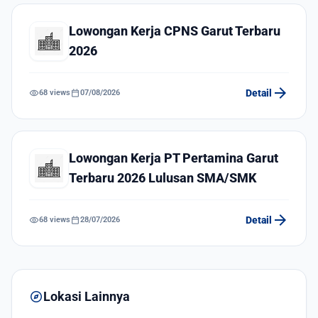
Lowongan Kerja CPNS Garut Terbaru
2026
arrow_forward
visibility
calendar_today
Detail
68 views
07/08/2026
Lowongan Kerja PT Pertamina Garut
Terbaru 2026 Lulusan SMA/SMK
arrow_forward
visibility
calendar_today
Detail
68 views
28/07/2026
explore
Lokasi Lainnya