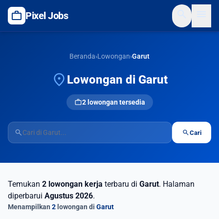
search
menu
work
Pixel Jobs
Beranda
›
Lowongan
›
Garut
location_on
Lowongan di Garut
work
2 lowongan tersedia
search
search
Cari
Temukan
2 lowongan kerja
terbaru di
Garut
. Halaman
diperbarui
Agustus 2026
.
Menampilkan
2
lowongan di
Garut