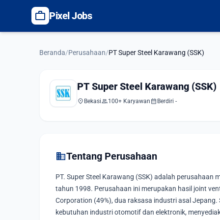
work
Pixel Jobs
Beranda
/
Perusahaan
/
PT Super Steel Karawang (SSK)
PT Super Steel Karawang (SSK)
location_on
group
calendar_month
Bekasi
100+ Karyawan
Berdiri -
domain
Tentang Perusahaan
PT. Super Steel Karawang (SSK) adalah perusahaan ma
tahun 1998. Perusahaan ini merupakan hasil joint ve
Corporation (49%), dua raksasa industri asal Jepan
kebutuhan industri otomotif dan elektronik, menyediak