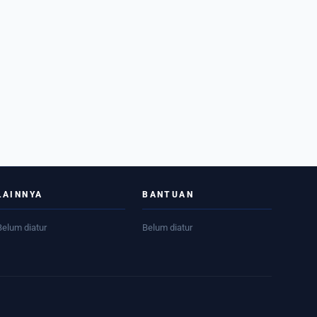
LAINNYA
BANTUAN
Belum diatur
Belum diatur