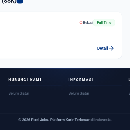
 (SSK)
1
location_on
Bekasi
Full Time
arrow_forward
Detail
HUBUNGI KAMI
INFORMASI
Belum diatur
Belum diatur
© 2026 Pixel Jobs. Platform Karir Terbesar di Indonesia.