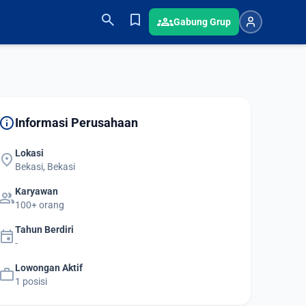
search
bookmark
groups
Gabung Grup
info
Informasi Perusahaan
Lokasi
location_on
Bekasi, Bekasi
Karyawan
group
100+ orang
Tahun Berdiri
event
-
Lowongan Aktif
work
1 posisi