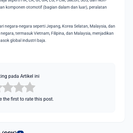
 seperti HR, CR, GI, GA, EG, PCM, Silicon, SUS, dan Non-
an komponen otomotif (bagian dalam dan luar), peralatan
i negara-negara seperti Jepang, Korea Selatan, Malaysia, dan
negara, termasuk Vietnam, Filipina, dan Malaysia, menjadikan
sok global industri baja.
ing pada Artikel ini
 the first to rate this post.