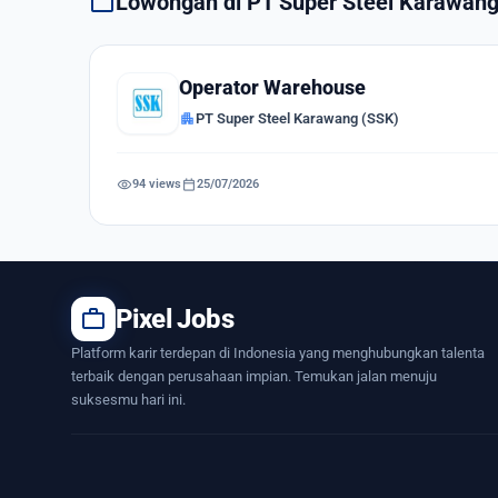
work
Lowongan di PT Super Steel Karawang
Operator Warehouse
apartment
PT Super Steel Karawang (SSK)
visibility
calendar_today
94 views
25/07/2026
work
Pixel Jobs
Platform karir terdepan di Indonesia yang menghubungkan talenta
terbaik dengan perusahaan impian. Temukan jalan menuju
suksesmu hari ini.