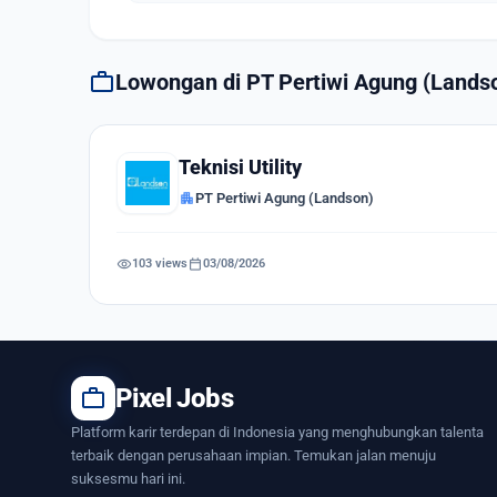
work
Lowongan di PT Pertiwi Agung (Lands
Teknisi Utility
apartment
PT Pertiwi Agung (Landson)
visibility
calendar_today
103 views
03/08/2026
work
Pixel Jobs
Platform karir terdepan di Indonesia yang menghubungkan talenta
terbaik dengan perusahaan impian. Temukan jalan menuju
suksesmu hari ini.