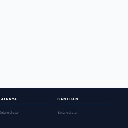
LAINNYA
BANTUAN
Belum diatur
Belum diatur