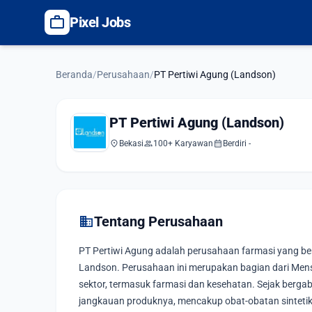
work
Pixel Jobs
Beranda
/
Perusahaan
/
PT Pertiwi Agung (Landson)
PT Pertiwi Agung (Landson)
location_on
group
calendar_month
Bekasi
100+ Karyawan
Berdiri -
domain
Tentang Perusahaan
PT Pertiwi Agung adalah perusahaan farmasi yang ber
Landson. Perusahaan ini merupakan bagian dari Mens
sektor, termasuk farmasi dan kesehatan. Sejak ber
jangkauan produknya, mencakup obat-obatan sintetik