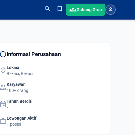
search
bookmark
groups
Gabung Grup
info
Informasi Perusahaan
Lokasi
location_on
Bekasi, Bekasi
Karyawan
group
100+ orang
Tahun Berdiri
event
-
Lowongan Aktif
work
1 posisi