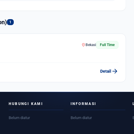
on)
1
location_on
Bekasi
Full Time
arrow_forward
Detail
HUBUNGI KAMI
INFORMASI
Belum diatur
Belum diatur