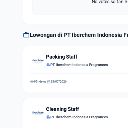
No votes so far! Be
work
Lowongan di PT Iberchem Indonesia F
Packing Staff
apartment
PT Iberchem Indonesia Fragrances
visibility
calendar_today
95 views
25/07/2026
Cleaning Staff
apartment
PT Iberchem Indonesia Fragrances