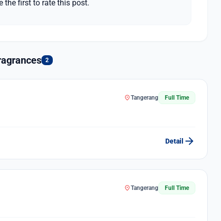
 the first to rate this post.
ragrances
2
location_on
Tangerang
Full Time
arrow_forward
Detail
location_on
Tangerang
Full Time