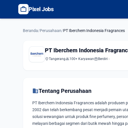
work
Pixel Jobs
Beranda
/
Perusahaan
/
PT Iberchem Indonesia Fragrances
PT Iberchem Indonesia Fragran
location_on
group
calendar_month
Tangerang
100+ Karyawan
Berdiri -
domain
Tentang Perusahaan
PT Iberchem Indonesia Fragrances adalah produsen p
2002 dan telah berkembang pesat menjadi pemain ut
solusi wewangian untuk produk fine perfumery, persona
melayani berbagai segmen dari butik mewah hingga pa