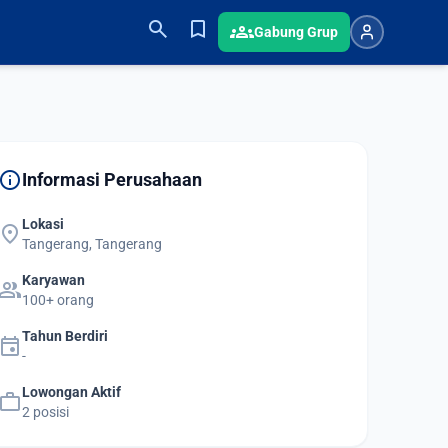
search
bookmark
groups
Gabung Grup
info
Informasi Perusahaan
Lokasi
location_on
Tangerang, Tangerang
Karyawan
group
100+ orang
Tahun Berdiri
event
-
Lowongan Aktif
work
2 posisi