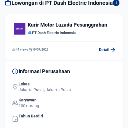
work
Lowongan di PT Dash Electric Indonesia
1
Kurir Motor Lazada Pesanggrahan
apartment
PT Dash Electric Indonesia
arrow_forward
visibility
calendar_today
Detail
44 views
19/07/2026
info
Informasi Perusahaan
Lokasi
location_on
Jakarta Pusat, Jakarta Pusat
Karyawan
group
100+ orang
Tahun Berdiri
event
-