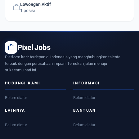
Lowongan Aktif
work
1 posisi
work
Pixel Jobs
Platform karir terdepan di Indonesia yang menghubungkan talenta
terbaik dengan perusahaan impian. Temukan jalan menuju
suksesmu hari ini.
HUBUNGI KAMI
INFORMASI
Belum diatur
Belum diatur
LAINNYA
BANTUAN
Belum diatur
Belum diatur