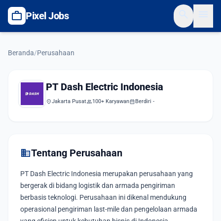
search
menu
work
Pixel Jobs
Beranda
/
Perusahaan
PT Dash Electric Indonesia
location_on
Jakarta Pusat
group
100+ Karyawan
calendar_month
Berdiri -
domain
Tentang Perusahaan
PT Dash Electric Indonesia merupakan perusahaan yang
bergerak di bidang logistik dan armada pengiriman
berbasis teknologi. Perusahaan ini dikenal mendukung
operasional pengiriman last-mile dan pengelolaan armada