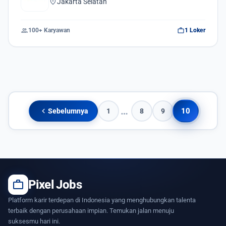
location_on
Jakarta Selatan
group
work
100+ Karyawan
1 Loker
Navigasi pos
…
chevron_left
10
Sebelumnya
1
8
9
work
Pixel Jobs
Platform karir terdepan di Indonesia yang menghubungkan talenta
terbaik dengan perusahaan impian. Temukan jalan menuju
suksesmu hari ini.