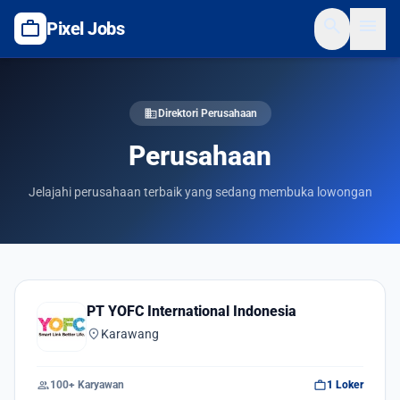
search
menu
work
Pixel Jobs
domain
Direktori Perusahaan
Perusahaan
Jelajahi perusahaan terbaik yang sedang membuka lowongan
PT YOFC International Indonesia
location_on
Karawang
group
work
100+ Karyawan
1 Loker