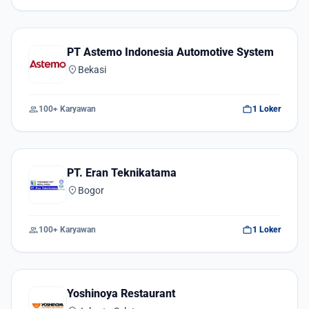
PT Astemo Indonesia Automotive System
location_on
Bekasi
group
work
100+ Karyawan
1 Loker
PT. Eran Teknikatama
location_on
Bogor
group
work
100+ Karyawan
1 Loker
Yoshinoya Restaurant