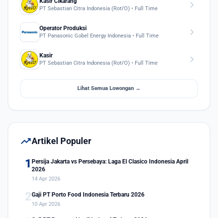
Kasir Cikarang
chevron_right
PT Sebastian Citra Indonesia (Roti’O) • Full Time
Operator Produksi
chevron_right
PT Panasonic Gobel Energy Indonesia • Full Time
Kasir
chevron_right
PT Sebastian Citra Indonesia (Roti’O) • Full Time
Lihat Semua Lowongan →
trending_up
Artikel Populer
1
Persija Jakarta vs Persebaya: Laga El Clasico Indonesia April
2026
14 Apr 2026
2
Gaji PT Porto Food Indonesia Terbaru 2026
10 Apr 2026