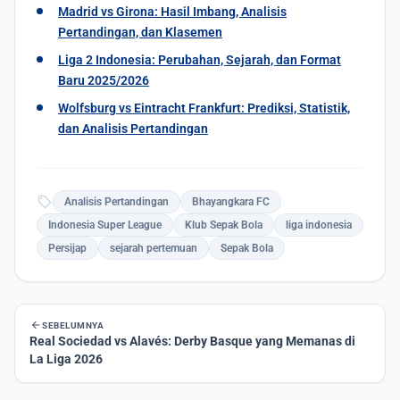
Madrid vs Girona: Hasil Imbang, Analisis
Pertandingan, dan Klasemen
Liga 2 Indonesia: Perubahan, Sejarah, dan Format
Baru 2025/2026
Wolfsburg vs Eintracht Frankfurt: Prediksi, Statistik,
dan Analisis Pertandingan
sell
Analisis Pertandingan
Bhayangkara FC
Indonesia Super League
Klub Sepak Bola
liga indonesia
Persijap
sejarah pertemuan
Sepak Bola
arrow_back
SEBELUMNYA
Real Sociedad vs Alavés: Derby Basque yang Memanas di
La Liga 2026