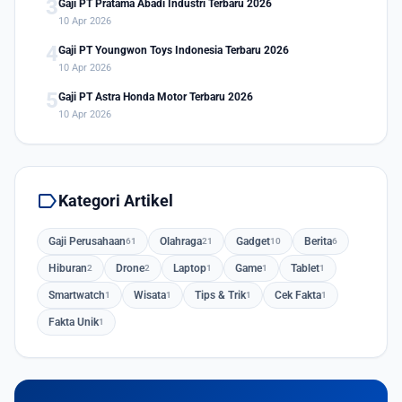
3
Gaji PT Pratama Abadi Industri Terbaru 2026
10 Apr 2026
4
Gaji PT Youngwon Toys Indonesia Terbaru 2026
10 Apr 2026
5
Gaji PT Astra Honda Motor Terbaru 2026
10 Apr 2026
label
Kategori Artikel
Gaji Perusahaan
Olahraga
Gadget
Berita
61
21
10
6
Hiburan
Drone
Laptop
Game
Tablet
2
2
1
1
1
Smartwatch
Wisata
Tips & Trik
Cek Fakta
1
1
1
1
Fakta Unik
1