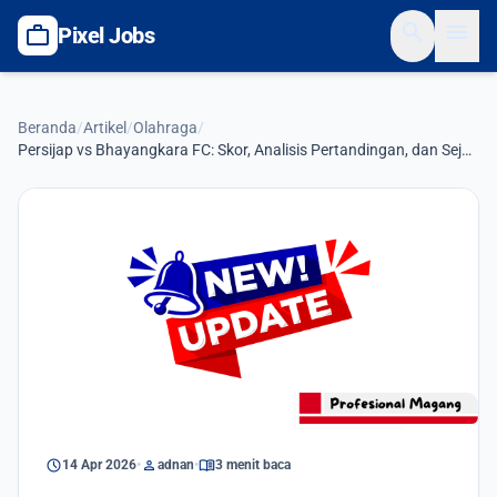
search
menu
work
Pixel Jobs
Beranda
/
Artikel
/
Olahraga
/
Persijap vs Bhayangkara FC: Skor, Analisis Pertandingan, dan Sejarah
Olahraga
schedule
person
menu_book
14 Apr 2026
•
adnan
•
3 menit baca