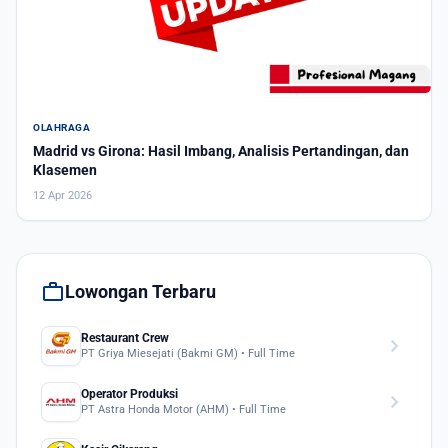
OLAHRAGA
Madrid vs Girona: Hasil Imbang, Analisis Pertandingan, dan
Klasemen
12 Apr 2026
work
Lowongan Terbaru
Restaurant Crew
chevron_right
PT Griya Miesejati (Bakmi GM) • Full Time
Operator Produksi
chevron_right
PT Astra Honda Motor (AHM) • Full Time