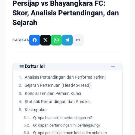
Persijap vs Bhayangkara FC:
Skor, Analisis Pertandingan, dan
Sejarah
link
BAGIKAN
remove
menu
Daftar Isi
1.
Analisis Pertandingan dan Performa Terkini
2.
Sejarah Pertemuan (Head-to-Head)
3.
Kondisi Tim dan Pemain Kunci
4.
Statistik Pertandingan dan Prediksi
5.
Kesimpulan
5.1.
Q: Apa hasil akhir pertandingan ini?
5.2.
Q: Kapan pertandingan ini berlangsung?
5.3.
Q: Apa posisi klasemen kedua tim sebelum