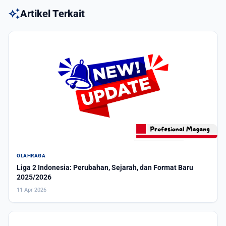
auto_awesome
Artikel Terkait
OLAHRAGA
Liga 2 Indonesia: Perubahan, Sejarah, dan Format Baru
2025/2026
11 Apr 2026